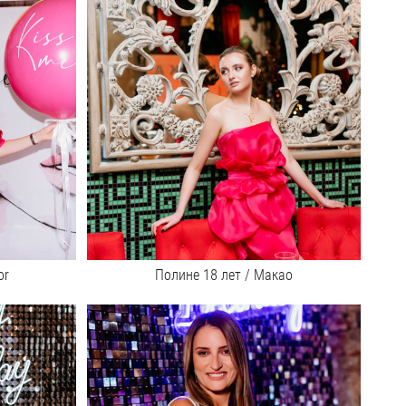
or
Полине 18 лет / Макао