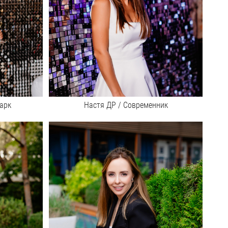
арк
Настя ДР / Современник