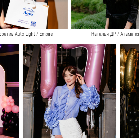
ратив Auto Light / Empire
Наталья ДР / Атаманс