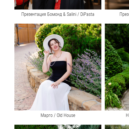
Презентация Бомонд & Salini / DiPasta
През
Марго / Old House
Н