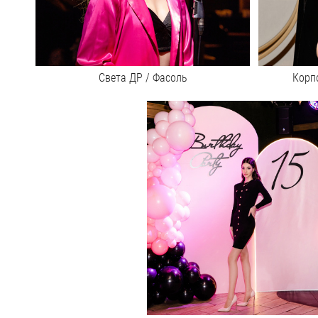
Света ДР / Фасоль
Корпо