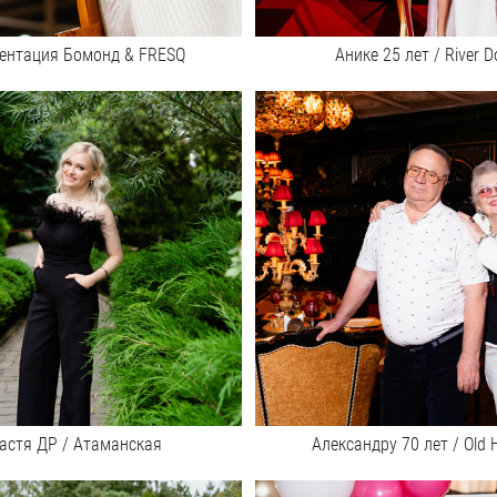
ентация Бомонд & FRESQ
Анике 25 лет / River D
астя ДР / Атаманская
Александру 70 лет / Old 