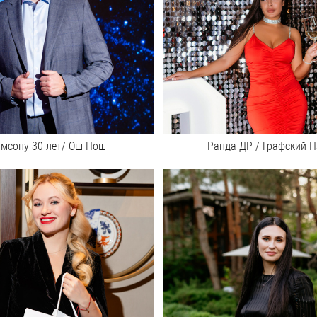
мсону 30 лет/ Ош Пош
Ранда ДР / Графский П