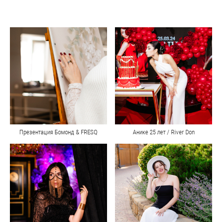
Презентация Бомонд & FRESQ
Анике 25 лет / River Don