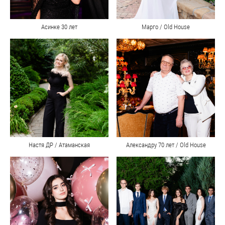
Асинке 30 лет
Марго / Old House
Настя ДР / Атаманская
Александру 70 лет / Old House